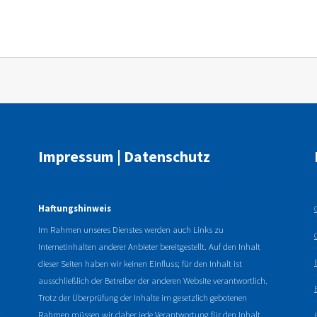
Impressum | Datenschutz
Haftungshinweis
Im Rahmen unseres Dienstes werden auch Links zu
Internetinhalten anderer Anbieter bereitgestellt. Auf den Inhalt
dieser Seiten haben wir keinen Einfluss; für den Inhalt ist
ausschließlich der Betreiber der anderen Website verantwortlich.
Trotz der Überprüfung der Inhalte im gesetzlich gebotenen
Rahmen müssen wir daher jede Verantwortung für den Inhalt