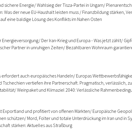
d sichere Energie/ Wahlsieg der Tisza-Partei in Ungarn/ Plenarents
yern: Was der neue EU-Haushalt leisten muss / Finanzbildung stärken, 
 auf eine baldige Lösung des Konflikts im Nahen Osten
nergieversorgung/ Der Iran-Krieg und Europa - Was jetzt zählt/ Gipf
gischer Partner in unruhigen Zeiten/ Bezahlbaren Wohnraum garantier
erfordert auch europäisches Handeln/ Europas Wettbewerbsfähigkeit 
Tschechien vertiefen ihre Partnerschaft. Pragmatisch, verlässlich, zuk
stabilität/ Weinpaket und Klimaziel 2040: Verlässliche Rahmenbeding
xportland und profitiert von offenen Märkten/ Europäische Geopolitik
en schützen/ Mord, Folter und totale Unterdrückung im Iran und in S
haft stärken: Aktuelles aus Straßburg