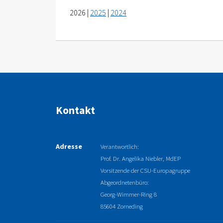
2026 |
2025
|
2024
Kontakt
Adresse
Verantwortlich:
Prof. Dr. Angelika Niebler, MdEP
Vorsitzende der CSU-Europagruppe
Abgeordnetenbüro:
Georg-Wimmer-Ring 8
85604 Zorneding