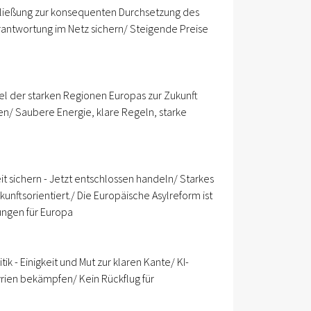
chließung zur konsequenten Durchsetzung des
Verantwortung im Netz sichern/ Steigende Preise
el der starken Regionen Europas zur Zukunft
en/ Saubere Energie, klare Regeln, starke
sichern - Jetzt entschlossen handeln/ Starkes
unftsorientiert./ Die Europäische Asylreform ist
ungen für Europa
 - Einigkeit und Mut zur klaren Kante/ KI-
yrien bekämpfen/ Kein Rückflug für