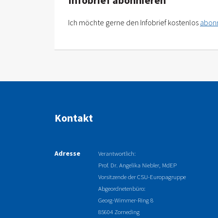
Infobrief abonnieren
Ich möchte gerne den Infobrief kostenlos
abon
Kontakt
Adresse
Verantwortlich:
Prof. Dr. Angelika Niebler, MdEP
Vorsitzende der CSU-Europagruppe
Abgeordnetenbüro:
Georg-Wimmer-Ring 8
85604 Zorneding